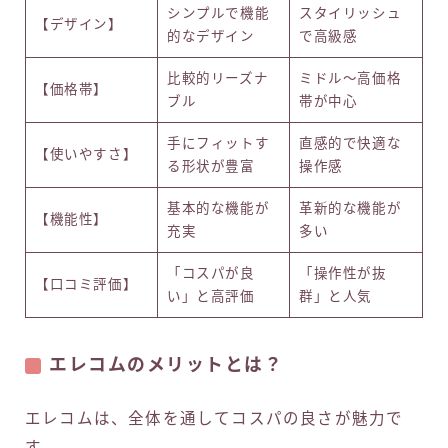
シンプルで機能
スタイリッシュ
【デザイン】
的なデザイン
で高級感
比較的リーズナ
ミドル～高価格
【価格帯】
ブル
帯が中心
手にフィットす
直感的で快適な
【使いやすさ】
る形状が豊富
操作感
基本的な機能が
革新的な機能が
【機能性】
充実
多い
「コスパが良
「操作性が抜
【口コミ評価】
い」と高評価
群」と人気
エレコムのメリットとは？
エレコムは、全体を通してコスパの良さが魅力で
す。