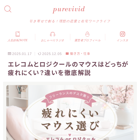
purevivid
引き寄せで創る！理想の恋愛と在宅ワークライフ
人生好転NOTE
おしゃべりラジオ
運営者プロフィール
インスタ
2025.01.17
2025.12.05
働き方・仕事
エレコムとロジクールのマウスはどっちが
疲れにくい？違いを徹底解説