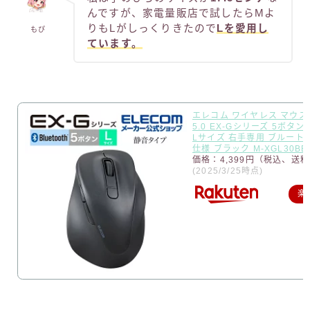
んですが、家電量販店で試したらMよ
りもLがしっくりきたので
Lを愛用し
もぴ
ています。
エレコム ワイヤレス マウス Bl
5.0 EX-Gシリーズ 5ボタ
Lサイズ 右手専用 ブルート
仕様 ブラック M-XGL30BB
価格：4,399円（税込、送料
(2025/3/25時点)
楽