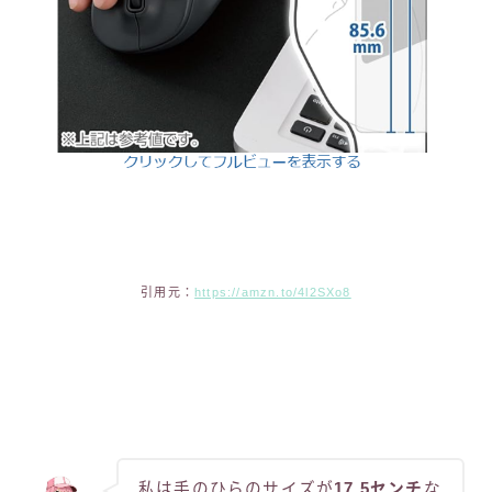
引用元：
https://amzn.to/4l2SXo8
私は手のひらのサイズが
17.5センチ
な